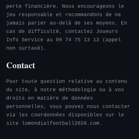
perte financière. Nous encourageons le
jeu responsable et recommandons de ne
jamais parier au-delà de ses moyens. En
cas de difficulté, contactez Joueurs
Info Service au 09 74 75 13 13 (appel
non surtaxé).
Contact
Pour toute question relative au contenu
du site, à notre méthodologie ou à vos
droits en matière de données
personnelles, vous pouvez nous contacter
via les coordonnées disponibles sur le
site lumondialfootball2026.com.