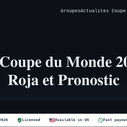
Groupes
Actualites Coupe
 Coupe du Monde 2
Roja et Pronostic
2026
Licensed
Available in US
Fast payou