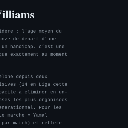
illiams
idere : l’age moyen du
onze de depart d’une
 un handicap, c’est une
que exactement au moment
elone depuis deux
isives (14 en Liga cette
pacite a eliminer en un-
nses les plus organisees
enerationnel. Pour les
Le marche « Yamal
 par match) et reflete