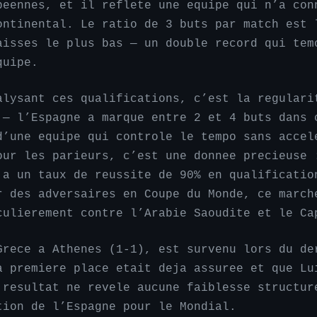
peennes, et il reflete une equipe qui n’a con
ontinental. Le ratio de 3 buts par match est 
aisses le plus bas — un double record qui tem
quipe.
alysant ces qualifications, c’est la regulari
 — l’Espagne a marque entre 2 et 4 buts dans 
d’une equipe qui controle le tempo sans accel
our les parieurs, c’est une donnee precieuse 
 a un taux de reussite de 90% en qualificatio
r des adversaires en Coupe du Monde, ce march
culierement contre l’Arabie Saoudite et le Ca
Grece a Athenes (1-1), est survenu lors du de
a premiere place etait deja assuree et que Lu
 resultat ne revele aucune faiblesse structur
tion de l’Espagne pour le Mondial.