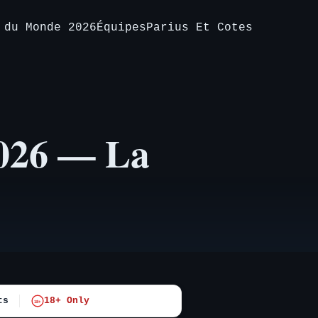
 du Monde 2026
Équipes
Parius Et Cotes
026 — La
ts
18+ Only
18+