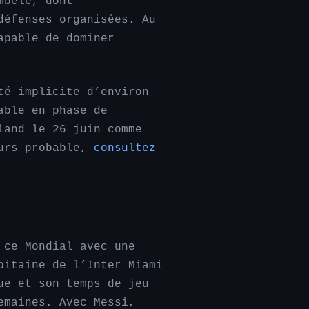
mbélé, dont
défenses organisées. Au
apable de dominer
té implicite d’environ
able en phase de
land le 26 juin comme
ours probable,
consultez
 ce Mondial avec une
pitaine de l’Inter Miami
ue et son temps de jeu
emaines. Avec Messi,