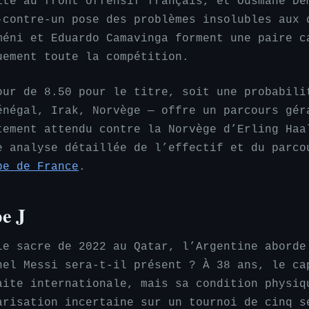
ite au front offensif français, et Ousmane De
-contre-un pose des problèmes insolubles aux 
méni et Eduardo Camavinga forment une paire c
uement toute la compétition.
our de 8.50 pour le titre, soit une probabili
énégal, Irak, Norvège — offre un parcours gér
tement attendu contre la Norvège d’Erling Haa
e analyse détaillée de l’effectif et du parc
pe de France
.
e J
le sacre de 2022 au Qatar, l’Argentine aborde
nel Messi sera-t-il présent ? À 38 ans, le ca
aite internationale, mais sa condition physiq
arisation incertaine sur un tournoi de cinq s