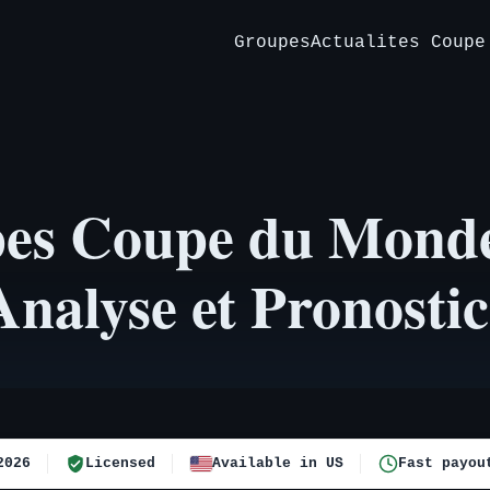
Groupes
Actualites Coupe
pes Coupe du Mond
Analyse et Pronostic
2026
Licensed
Available in US
Fast payou