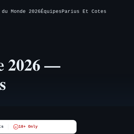
 du Monde 2026
Équipes
Parius Et Cotes
e 2026 —
s
ts
18+ Only
18+