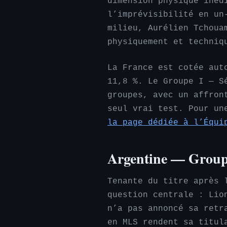
dimension physique inéd
l’imprévisibilité en un
milieu, Aurélien Tchoua
physiquement et techniq
La France est cotée aut
11,8 %. Le Groupe I — S
groupes, avec un affron
seul vrai test. Pour un
la page dédiée à l’Équi
Argentine — Group
Tenante du titre après 
question centrale : Lio
n’a pas annoncé sa retr
en MLS rendent sa titul