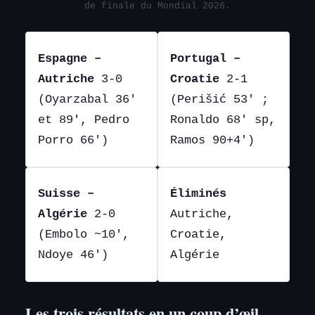
de finale du Mondial 2026.
Espagne –
Portugal –
Autriche
3-0
Croatie
2-1
(Oyarzabal 36′
(Perišić 53′ ;
et 89′, Pedro
Ronaldo 68′ sp,
Porro 66′)
Ramos 90+4′)
Suisse –
Éliminés
Algérie
2-0
Autriche,
(Embolo ~10′,
Croatie,
Ndoye 46′)
Algérie
Les trois résultats en un coup d’œil