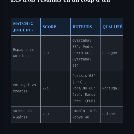
MATCH (2
SCORE
BUTEURS
QUALIFIÉ
JUILLET)
Oyarzabal
36′, Pedro
Espagne vs
3-0
Porro 66′,
Espagne
Autriche
Oyarzabal
89′
Perišić 53′
(CRO) ;
Portugal vs
2-1
Ronaldo 68′
Portugal
Croatie
(sp), Ramos
90+4′ (POR)
Suisse vs
Embolo ~10′,
2-0
Suisse
Algérie
Ndoye 46′