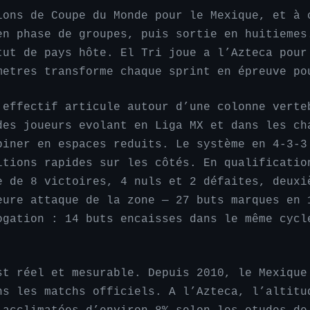
ions de Coupe du Monde pour le Mexique, et à 
en phase de groupes, puis sortie en huitiemes
tut de pays hôte. El Tri joue a l’Azteca pour
metres transforme chaque sprint en épreuve po
 effectif articule autour d’une colonne verte
des joueurs evolant en Liga MX et dans les ch
biner en espaces reduits. Le système en 4-3-3
itions rapides sur les côtés. En qualificatio
e de 8 victoires, 4 nuls et 2 défaites, deuxi
eure attaque de la zone — 27 buts marques en 
ogation : 14 buts encaisses dans le même cycl
.
st réel et mesurable. Depuis 2010, le Mexique
ns les matchs officiels. A l’Azteca, l’altitu