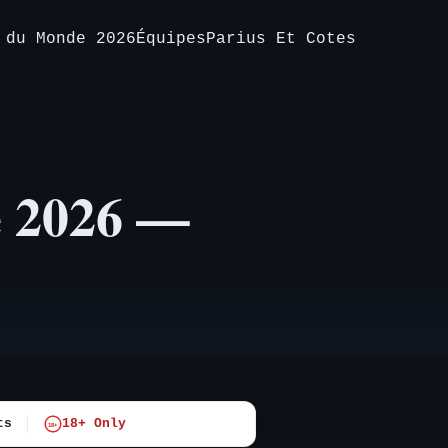
 du Monde 2026
Équipes
Parius Et Cotes
 2026 —
ts
18+ Only
18+