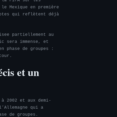
 la FIFA sur les
 le Mexique en première
otes qui reflètent déjà
isee partiellement au
ic sera immense, et
en phase de groupes :
tour.
cis et un
 à 2002 et aux demi-
l’Allemagne qui a
ase de groupes.