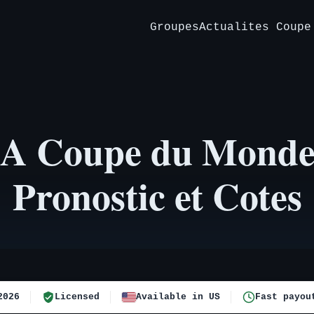
Groupes
Actualites Coupe
 A Coupe du Monde
Pronostic et Cotes
2026
Licensed
Available in US
Fast payou