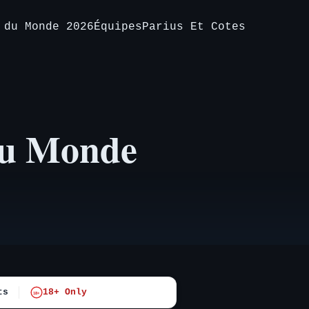
 du Monde 2026
Équipes
Parius Et Cotes
du Monde
ts
18+ Only
18+