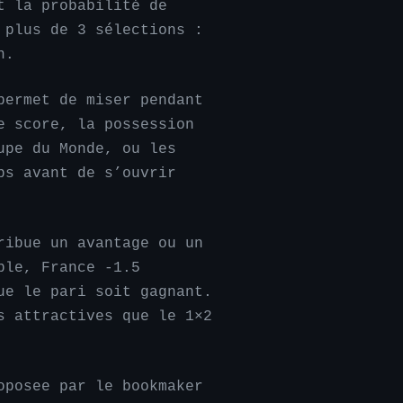
t la probabilité de
 plus de 3 sélections :
n.
permet de miser pendant
e score, la possession
upe du Monde, ou les
ps avant de s’ouvrir
ribue un avantage ou un
ple, France -1.5
ue le pari soit gagnant.
s attractives que le 1×2
oposee par le bookmaker