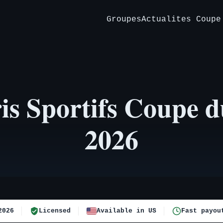
Groupes
Actualites Coupe
is Sportifs Coupe 
2026
2026
Licensed
Available in US
Fast payou