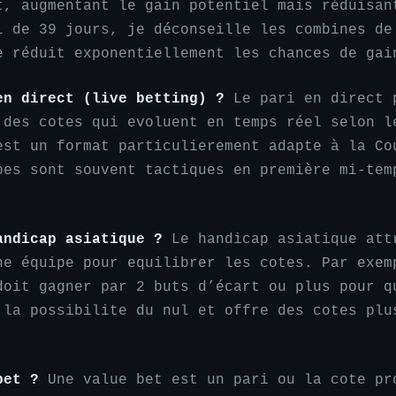
t, augmentant le gain potentiel mais réduisan
i de 39 jours, je déconseille les combines de
e réduit exponentiellement les chances de gai
en direct (live betting) ?
Le pari en direct 
 des cotes qui evoluent en temps réel selon l
est un format particulierement adapte à la Co
pes sont souvent tactiques en première mi-tem
andicap asiatique ?
Le handicap asiatique att
ne équipe pour equilibrer les cotes. Par exem
doit gagner par 2 buts d’écart ou plus pour q
 la possibilite du nul et offre des cotes plu
bet ?
Une value bet est un pari ou la cote pr