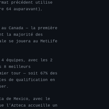
rmat précédent utilise
re 64 auparavant),
 au Canada — la première
nt la majorité des
ale se jouera au MetLife
 4 équipes, avec les 2
s 8 meilleurs
mier tour — soit 67% des
tes de qualification en
ser.
ca de Mexico, avec le
ue l’Azteca accueille un